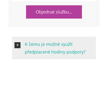
Objednat službu…
K čemu je možné využít
předplacené hodiny podpory?
* Zvýhodněné balíčky je možné objednat
nejméně na 3 měsíce. Případné nevyčerpané
hodiny se nepřevádí do dalšího období.
V případě, že máte větší nároky či jiné
požadavky, je možné se domluvit na
individuální nabídce.