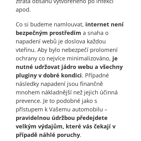
ztráta obsahu vytvořeného po infekci
apod.
Co si budeme namlouvat,
internet není
bezpečným prostředím
a snaha o
napadení webů je doslova každou
vteřinu. Aby bylo nebezpečí prolomení
ochrany co nejvíce minimalizováno,
je
nutné udržovat jádro webu a všechny
pluginy v dobré kondici
. Případné
následky napadení jsou finančně
mnohem nákladnější než jejich účinná
prevence. Je to podobné jako s
přístupem k Vašemu automobilu –
pravidelnou údržbou předejdete
velkým výdajům, které vás čekají v
případě náhlé poruchy
.