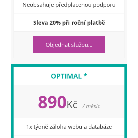
Neobsahuje předplacenou podporu
Sleva 20% při roční platbě
Objednat službu…
OPTIMAL *
890
Kč
/ měsíc
1x týdně záloha webu a databáze