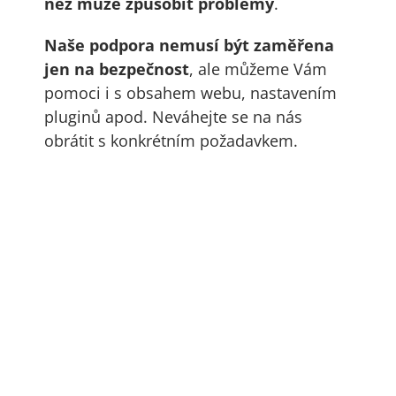
než může způsobit problémy
.
Naše podpora nemusí být zaměřena
jen na bezpečnost
, ale můžeme Vám
pomoci i s obsahem webu, nastavením
pluginů apod. Neváhejte se na nás
obrátit s konkrétním požadavkem.
Zvýhodněné balíčky
správy webů.
Hodinová sazba za služby podpory bez využití
zvýhodněných balíčků je
600,- / hodinu
.