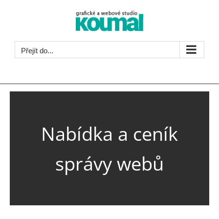
Přeskočit
na
obsah
Přejít do...
>
Úvodní stránka
Ceník správy webů
Nabídka a ceník
správy webů