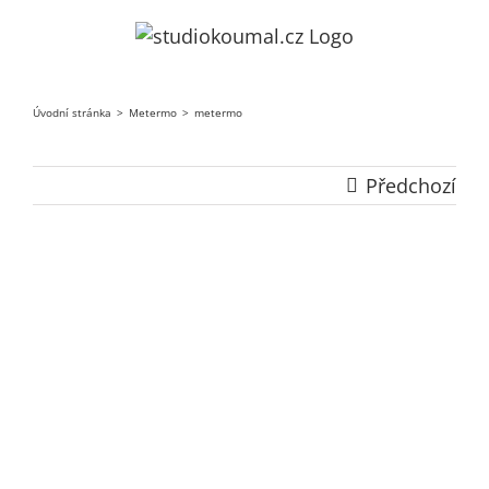
Přeskočit
na
obsah
Úvodní stránka
>
Metermo
>
metermo
Předchozí