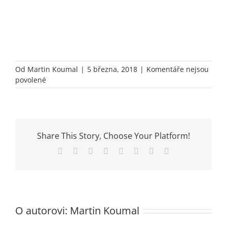
Od
Martin Koumal
|
5 března, 2018
|
Komentáře nejsou
u
povolené
textu
s
názvem
metermo
Share This Story, Choose Your Platform!
Facebook
Twitter
Reddit
LinkedIn
Tumblr
Pinterest
Vk
E-
mail
O autorovi:
Martin Koumal