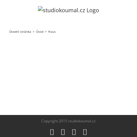
Přeskočit
na
obsah
Úvodní stránka
>
Úvod
>
fraus
Copyright 2015 studiokoumal.cz
Facebook
Twitter
LinkedIn
E-